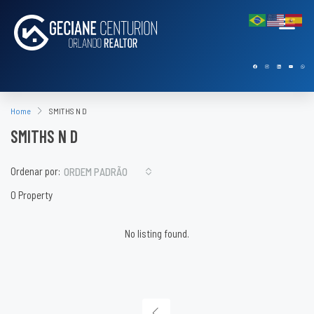
Home
SMITHS N D
SMITHS N D
Ordenar por:
ORDEM PADRÃO
0 Property
No listing found.