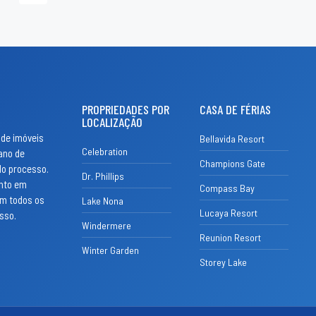
PROPRIEDADES POR
CASA DE FÉRIAS
LOCALIZAÇÃO
 de imóveis
Bellavida Resort
Celebration
ano de
Champions Gate
do processo.
Dr. Phillips
ento em
Compass Bay
om todos os
Lake Nona
Lucaya Resort
esso.
Windermere
Reunion Resort
Winter Garden
Storey Lake