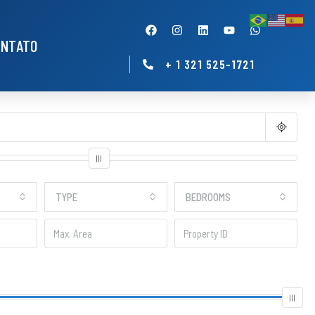
ONTATO
+ 1 321 525-1721
TYPE
BEDROOMS