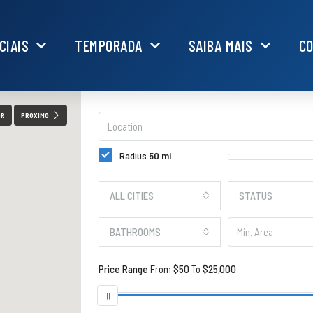
CIAIS
TEMPORADA
SAIBA MAIS
C
OR
PRÓXIMO
Radius
50
mi
ALL CITIES
STATUS
BATHROOMS
Price Range
From
$50
To
$25,000